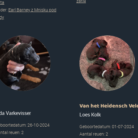
zátiší
ita
der:
Earl Barney z Mnisku pod
dy
Van het Heidensch Vel
da Varkevisser
Loes Kolk
boortedatum: 26-10-2024
Geboortedatum: 01-07-2024
ntal reuen: 2
Aantal reuen: 2