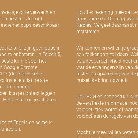
anwezige of te verwachten
Houd er rekening mee dat er 
ren nesten’. Je kunt
transporteren. Dit mag wan
 indien er pups beschikbaar
Rabiës
. Vergeet daarnaast 
registreren.
site of er zijn geen pups in
Wij kunnen en willen je graa
d te oriënteren. In Tsjechië,
een fokker aan zal doen. Wel 
 beste kun je voor het
verantwoordelijkheid hebt o
 In Google Chrome:
wat de ervaringen zijn van de
PCHP (de Tsjechische
testen en opvoeding van de p
 instellen dat de site
huiselijke kring opvoedt.
aam om naar de
den kun je contact leggen
De CPCN en het bestuur kunn
 Het beste kun je dit doen
de verstrekte informatie, no
voldoet, ziek wordt, of wann
voldoet aan de regels van d
its of Engels en soms is
municeren.
Mocht je meer willen weten 