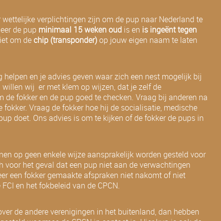
wettelijke verplichtingen zijn om de pup naar Nederland te
neer de pup
minimaal 15 weken oud
is en
is ingeënt tegen
niet om de
chip (transponder)
op jouw eigen naam te laten
g helpen en je advies geven waar zich een nest mogelijk bij
willen wij er met klem op wijzen, dat je zelf de
m de fokker en de pup goed te checken. Vraag bij anderen na
 fokker. Vraag de fokker hoe hij de socialisatie, medische
up doet. Ons advies is om te kijken of de fokker de pups in
en op geen enkele wijze aansprakelijk worden gesteld voor
ch voor het geval dat een pup niet aan de verwachtingen
eer een fokker gemaakte afspraken niet nakomt of niet
e FCI en het fokbeleid van de CPCN.
over de andere verenigingen in het buitenland, dan hebben