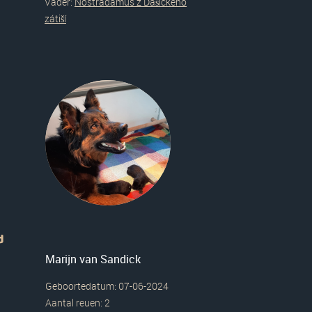
Vader:
Nostradamus z Dašického
zátiší
d
Marijn van Sandick
Geboortedatum: 07-06-2024
Aantal reuen: 2