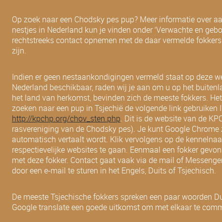
Op zoek naar een Chodsky pes pup? Meer informatie over a
nestjes in Nederland kun je vinden onder ‘Verwachte en gebo
rechtstreeks contact opnemen met de daar vermelde fokkers
zijn.
Indien er geen nestaankondigingen vermeld staat op deze web
Nederland beschikbaar, raden wij je aan om u op het buitenlan
het land van herkomst, bevinden zich de meeste fokkers. Het
zoeken naar een pup in Tsjechië de volgende link gebruiken
http://kpchp.org/chov_sten.php
. Dit is de website van de K
rasvereniging van de Chodsky pes). Je kunt Google Chrome zo
automatisch vertaalt wordt. Klik vervolgens op de kenneln
respectievelijke websites te gaan. Eenmaal een fokker gevon
met deze fokker. Contact gaat vaak via de mail of Messenger.
door een e-mail te sturen in het Engels, Duits of Tsjechisch.
De meeste Tsjechische fokkers spreken een paar woorden Du
Google translate een goede uitkomst om met elkaar te com