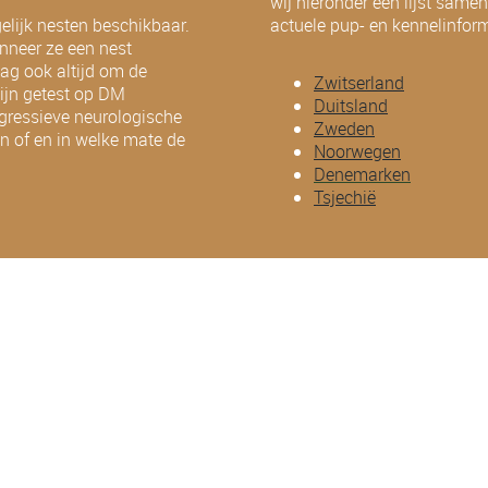
wij hieronder een lijst same
elijk nesten beschikbaar.
actuele pup- en kennelinfor
anneer ze een nest
aag ook altijd om de
Zwitserland
ijn getest op DM
Duitsland
gressieve neurologische
Zweden
 of en in welke mate de
Noorwegen
Denemarken
Tsjechië