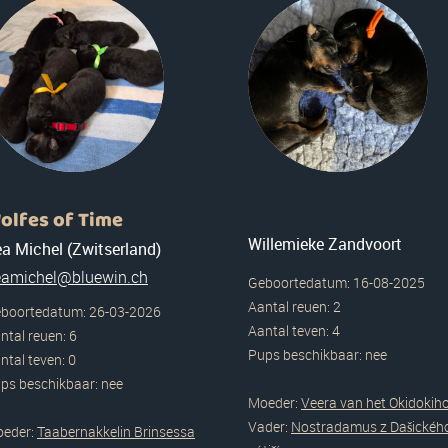
olfes of Time
Willemieke Zandvoort
a Michel (Zwitserland)
eamichel@bluewin.ch
Geboortedatum: 16-08-2025
Aantal reuen: 2
boortedatum: 26-03-2026
Aantal teven: 4
ntal reuen: 6
Pups beschikbaar: nee
ntal teven: 0
ps beschikbaar: nee
Moeder:
Veera van het Okidokih
Vader:
Nostradamus z Dašickéh
eder:
Taabernakkelin Brinsessa