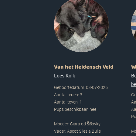
W
Van het Heidensch Veld
Loes Kolk
Be
b
Geboortedatum: 03-07-2026
Aantal reuen: 3
Ge
Aantal teven: 1
Aa
Pups beschikbaar: nee
Aa
Pu
Moeder:
Ciara od Šišovky
Vader:
Ascot Silesia Bulls
Mo