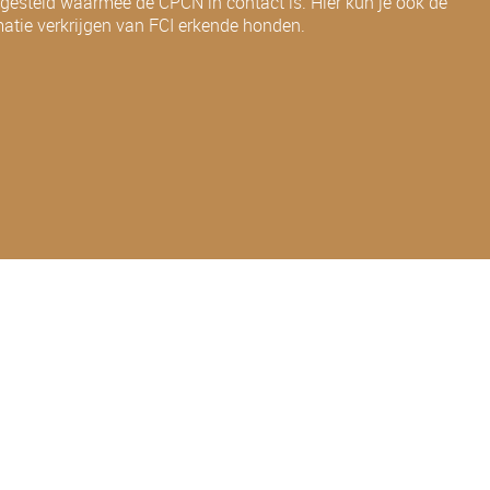
ngesteld waarmee de CPCN in contact is. Hier kun je ook de
matie verkrijgen van FCI erkende honden.