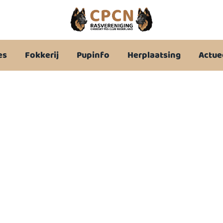
es
Fokkerij
Pupinfo
Herplaatsing
Actue